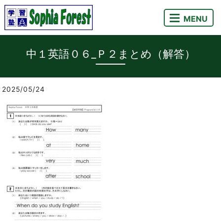
MENU
中１英語０６_Ｐ２まとめ（解答）
2025/05/24