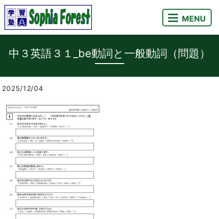
MENU
中３英語３１_be動詞と一般動詞（問題）
2025/12/04