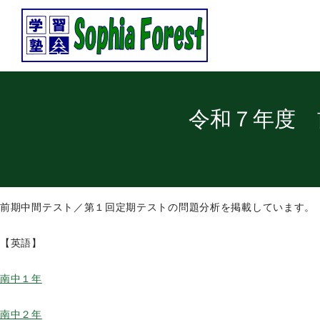
令和７年度 
前期中間テスト／第１回定期テストの問題分析を掲載しています。
【英語】
南中１年
南中２年