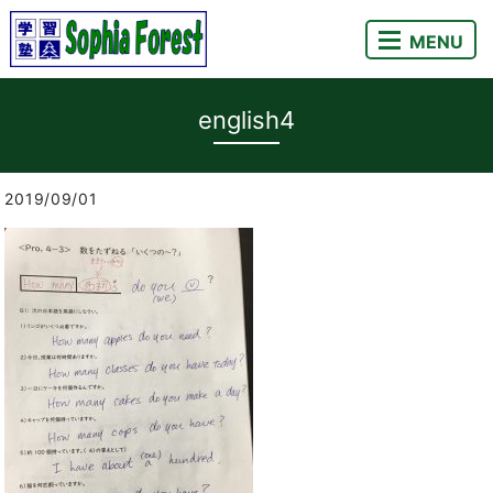
MENU
english4
2019/09/01