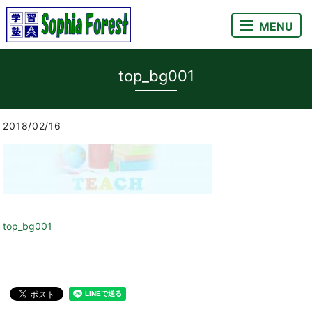
MENU
top_bg001
2018/02/16
top_bg001