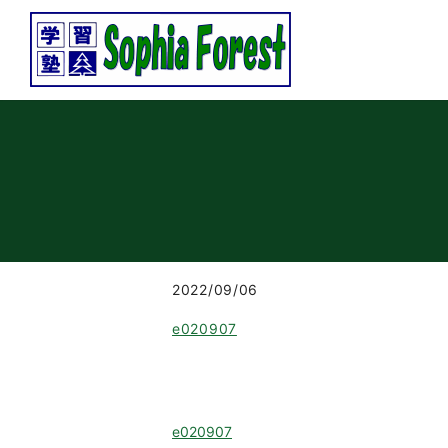
2022/09/06
e020907
e020907